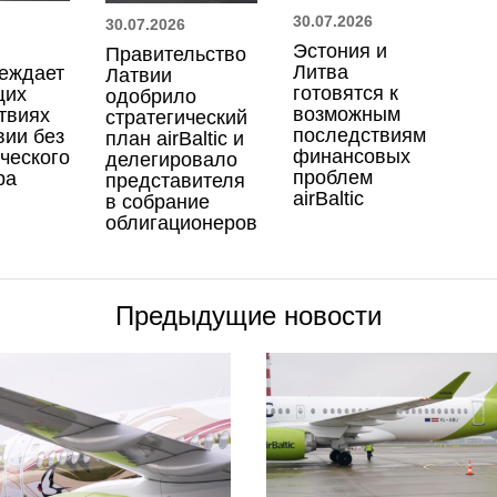
30.07.2026
30.07.2026
Эстония и
Правительство
Литва
еждает
Латвии
готовятся к
щих
одобрило
возможным
твиях
стратегический
последствиям
вии без
план airBaltic и
финансовых
ческого
делегировало
проблем
ра
представителя
airBaltic
в собрание
облигационеров
Предыдущие новости