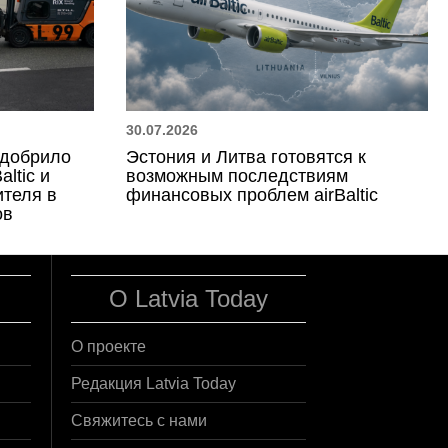
30.07.2026
одобрило
Эстония и Литва готовятся к
altic и
возможным последствиям
ителя в
финансовых проблем airBaltic
ов
О Latvia Today
О проекте
Редакция Latvia Today
Свяжитесь с нами