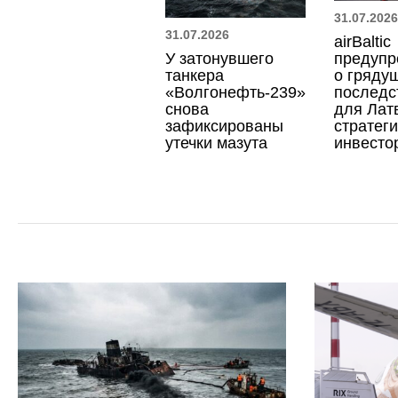
31.07.2026
31.07.2026
airBaltic
У затонувшего
предупр
танкера
о гряду
«Волгонефть-239»
последс
снова
для Лат
зафиксированы
стратеги
утечки мазута
инвесто