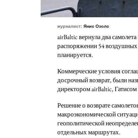
журналист:
Янис Озолс
airBaltic вернула два самолета
распоряжении 54 воздушных с
планируется.
Коммерческие условия согла
досрочный возврат, были на
директором airBaltic, Гатисо
Решение о возврате самолето
макроэкономической ситуации
геополитической неопределе
отдельных маршрутах.