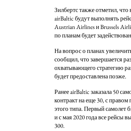
Зилбертс также отметил, что 
airBaltic будут выполнять рей
Austrian Airlines и Brussels Air
по планам будет задействова
На вопрос о планах увеличить
сообщил, что завершается ра
охватывающего стратегию раз
будет предоставлена позже.
Ранее airBaltic заказала 50 са
контракт на еще 30, с право
этого типа. Первый самолет б
и с мая 2020 года все рейсы 
300.