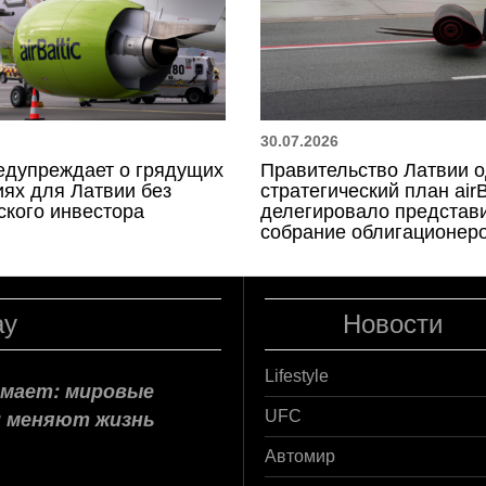
30.07.2026
предупреждает о грядущих
Правительство Латвии 
ях для Латвии без
стратегический план airB
ского инвестора
делегировало представ
собрание облигационер
ay
Новости
Lifestyle
нимает: мировые
и меняют жизнь
UFC
Автомир