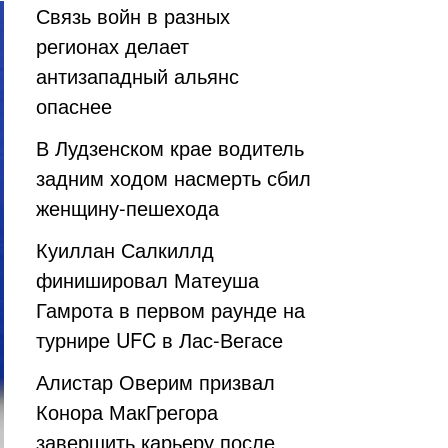
Связь войн в разных
регионах делает
антизападный альянс
опаснее
В Лудзенском крае водитель
задним ходом насмерть сбил
женщину-пешехода
Куиллан Салкиллд
финишировал Матеуша
Гамрота в первом раунде на
турнире UFC в Лас-Вегасе
Алистар Оверим призвал
Конора МакГрегора
завершить карьеру после