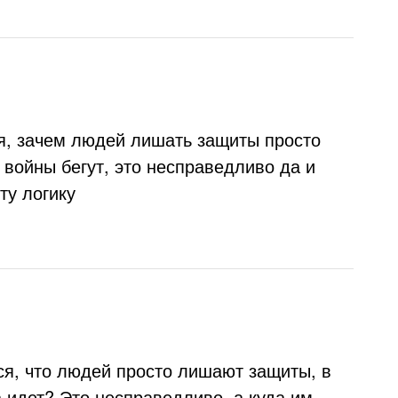
ая, зачем людей лишать защиты просто
а войны бегут, это несправедливо да и
ту логику
тся, что людей просто лишают защиты, в
а идет? Это несправедливо, а куда им