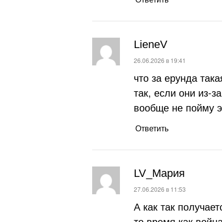
LieneV
:
26.06.2026 в 19:41
что за ерунда так
так, если они из-з
вообще не пойму э
Ответить
LV_Мария
:
27.06.2026 в 11:53
А как так получае
то время как войн