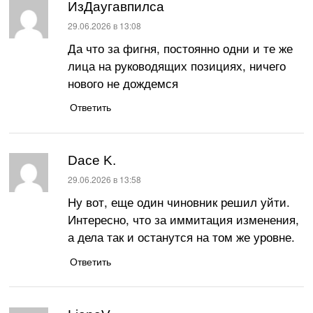
ИзДаугавпилса
:
29.06.2026 в 13:08
Да что за фигня, постоянно одни и те же
лица на руководящих позициях, ничего
нового не дождемся
Ответить
Dace K.
:
29.06.2026 в 13:58
Ну вот, еще один чиновник решил уйти.
Интересно, что за иммитация изменения,
а дела так и останутся на том же уровне.
Ответить