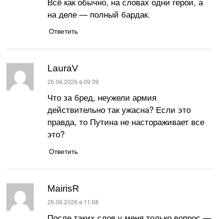
Всё как обычно, на словах одни герои, а
на деле — полный бардак.
Ответить
LauraV
:
26.06.2026 в 09:39
Что за бред, неужели армия
действительно так ужасна? Если это
правда, то Путина не настораживает все
это?
Ответить
MairisR
:
26.06.2026 в 11:08
После таких слов у меня только вопрос —