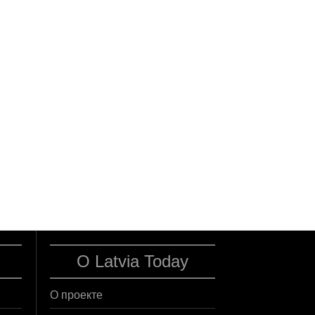
О Latvia Today
О проекте