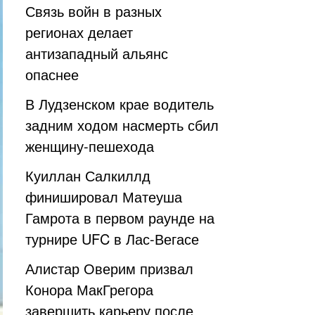
Связь войн в разных
регионах делает
антизападный альянс
опаснее
В Лудзенском крае водитель
задним ходом насмерть сбил
женщину-пешехода
Куиллан Салкиллд
финишировал Матеуша
Гамрота в первом раунде на
турнире UFC в Лас-Вегасе
Алистар Оверим призвал
Конора МакГрегора
завершить карьеру после