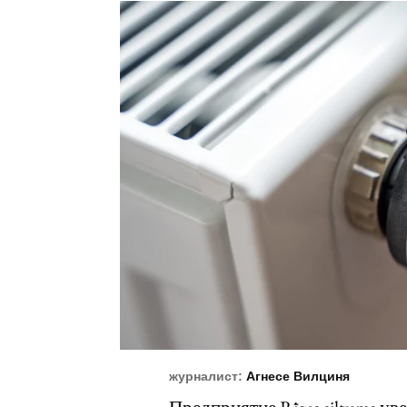
журналист:
Агнесе Вилциня