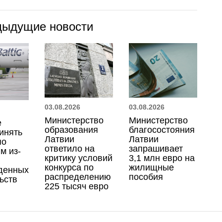
дыдущие новости
03.08.2026
03.08.2026
Министерство
Министерство
е
образования
благосостояния
инять
Латвии
Латвии
по
ответило на
запрашивает
м из-
критику условий
3,1 млн евро на
конкурса по
жилищные
денных
распределению
пособия
ьств
225 тысяч евро