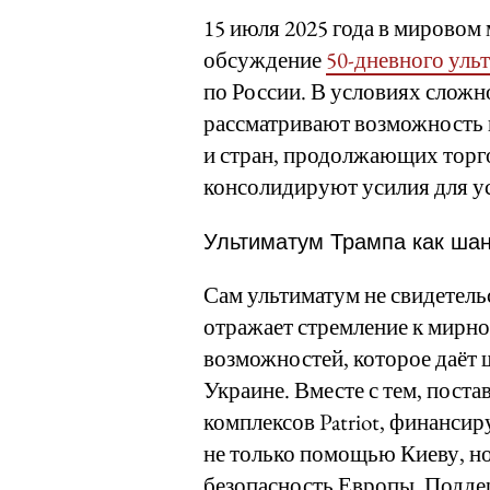
15 июля 2025 года в мирово
обсуждение
50-дневного уль
по России. В условиях слож
рассматривают возможность 
и стран, продолжающих торго
консолидируют усилия для у
Ультиматум Трампа как ша
Сам ультиматум не свидетельс
отражает стремление к мирно
возможностей, которое даёт
Украине. Вместе с тем, пост
комплексов Patriot, финанси
не только помощью Киеву, н
безопасность Европы. Подде