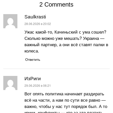
2 Comments
Saulkrasti
:
28.06.2026 в 20:02
Ужас какой-то, Качиньский с ума сошел?
Сколько можно уже мешать? Украина —
важный партнер, а они всё ставят палки в
колеса.
Ответить
ИзРиги
:
29.06.2026 в 06:21
Вот опять политика начинает раздирать
всё на части, а нам по сути все равно —
важно, чтобы у нас тут порядок был. А то
крики, конфликты — кто за это платить