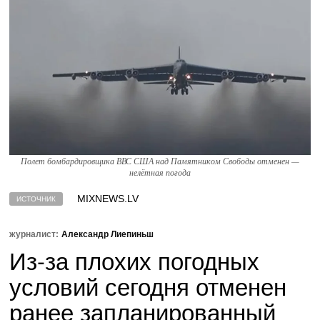
Полет бомбардировщика ВВС США над Памятником Свободы отменен —
нелётная погода
MIXNEWS.LV
ИСТОЧНИК
журналист:
Александр Лиепиньш
Из-за плохих погодных
условий сегодня отменен
ранее запланированный