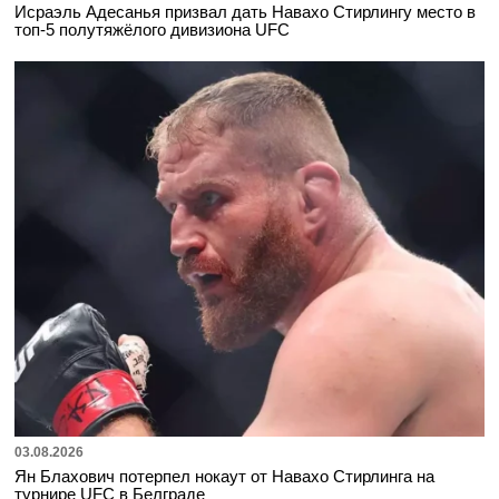
Исраэль Адесанья призвал дать Навахо Стирлингу место в
топ-5 полутяжёлого дивизиона UFC
03.08.2026
Ян Блахович потерпел нокаут от Навахо Стирлинга на
турнире UFC в Белграде