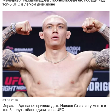
Менеджер Нурмагомедова спрогнозировал его победы над
топ-5 UFC в лёгком дивизионе
03.08.2026
Исраэль Адесанья призвал дать Навахо Стирлингу место в
топ-5 полутяжёлого дивизиона UFC