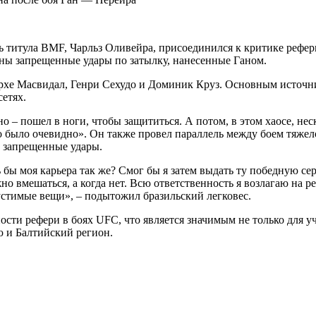
 титула BMF, Чарльз Оливейра, присоединился к критике рефер
ы запрещенные удары по затылку, нанесенные Ганом.
орхе Масвидал, Генри Сехудо и Доминик Круз. Основным источн
сетях.
 – пошел в ноги, чтобы защититься. А потом, в этом хаосе, нес
, это было очевидно». Он также провел параллель между боем тя
и запрещенные удары.
 бы моя карьера так же? Смог бы я затем выдать ту победную се
ужно вмешаться, а когда нет. Всю ответственность я возлагаю на 
пустимые вещи», – подытожил бразильский легковес.
ти рефери в боях UFC, что является значимым не только для уч
ю и Балтийский регион.