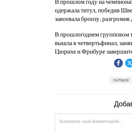
В прошлом году на чемпиона
одержала титул, победив Шве
завоевала бронзу, разгромив 
В прошлогоднем групповом т
вышла в четвертьфинал, заня
Цюрихе и Фрибуре завершитс
ЛАТВИЯ
Доба