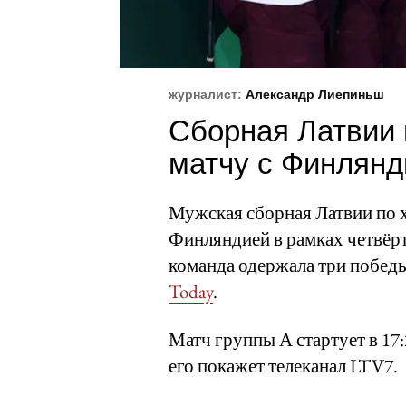
журналист:
Александр Лиепиньш
Сборная Латвии п
матчу с Финлянд
Мужская сборная Латвии по х
Финляндией в рамках четвёрт
команда одержала три победы
Today
.
Матч группы А стартует в 17
его покажет телеканал LTV7.