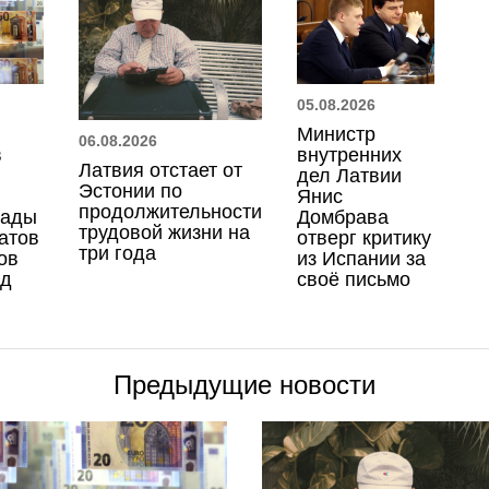
05.08.2026
Министр
06.08.2026
в
внутренних
Латвия отстает от
дел Латвии
Эстонии по
Янис
продолжительности
лады
Домбрава
трудовой жизни на
атов
отверг критику
три года
ов
из Испании за
од
своё письмо
Предыдущие новости