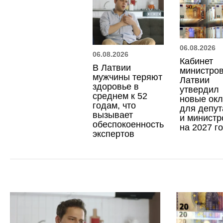
06.08.2026
06.08.2026
Кабинет
В Латвии
министро
мужчины теряют
Латвии
здоровье в
утвердил
среднем к 52
новые ок
годам, что
для депут
вызывает
и министр
обеспокоенность
на 2027 г
экспертов