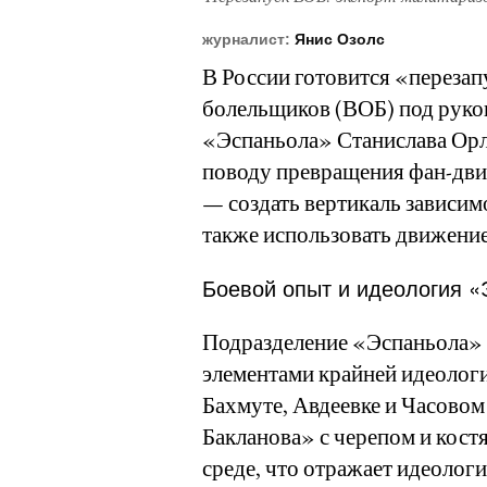
журналист:
Янис Озолс
В России готовится «переза
болельщиков (ВОБ) под руко
«Эспаньола» Станислава Орл
поводу превращения фан-дви
— создать вертикаль зависим
также использовать движение
Боевой опыт и идеология 
Подразделение «Эспаньола» 
элементами крайней идеологи
Бахмуте, Авдеевке и Часово
Бакланова» с черепом и кост
среде, что отражает идеоло