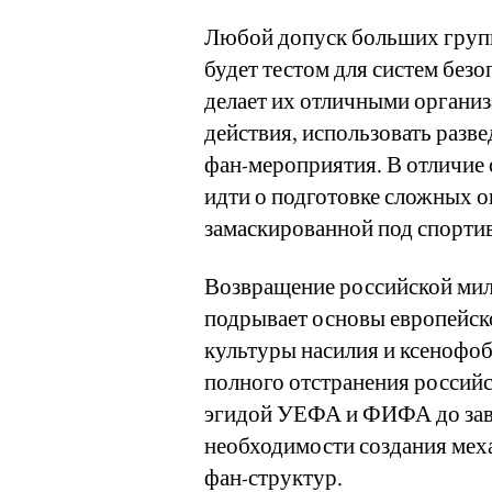
Любой допуск больших групп
будет тестом для систем без
делает их отличными органи
действия, использовать разв
фан-мероприятия. В отличие о
идти о подготовке сложных о
замаскированной под спорти
Возвращение российской ми
подрывает основы европейско
культуры насилия и ксенофоб
полного отстранения российс
эгидой УЕФА и ФИФА до заве
необходимости создания мех
фан-структур.