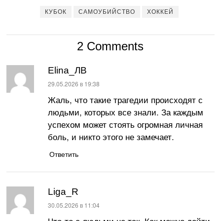
КУБОК
САМОУБИЙСТВО
ХОККЕЙ
2 Comments
Elina_ЛВ
:
29.05.2026 в 19:38
Жаль, что такие трагедии происходят с
людьми, которых все знали. За каждым
успехом может стоять огромная личная
боль, и никто этого не замечает.
Ответить
Liga_R
:
30.05.2026 в 11:04
Что-то с людьми не так. Как можно дойти