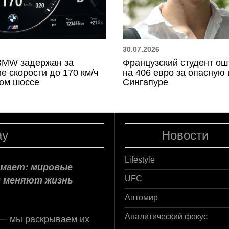
30.07.2026
BMW задержан за
Французский студент о
 скорости до 170 км/ч
на 406 евро за опасную 
ком шоссе
Сингапуре
ay
Новости
Lifestyle
нимает: мировые
и меняют жизнь
UFC
Автомир
 — мы раскрываем их
Аналитический фокус