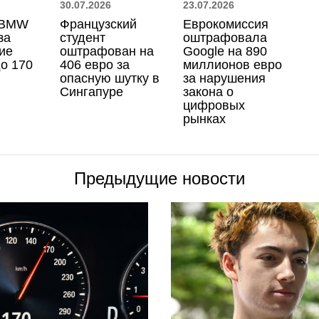
30.07.2026
23.07.2026
 BMW
Французский
Еврокомиссия
за
студент
оштрафовала
ие
оштрафован на
Google на 890
до 170
406 евро за
миллионов евро
опасную шутку в
за нарушения
Сингапуре
закона о
цифровых
рынках
Предыдущие новости