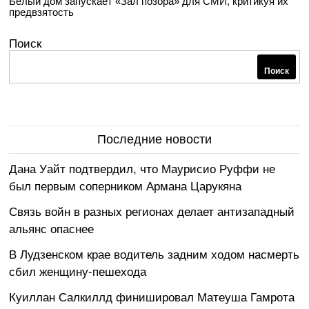
Белый дом запускает «Зал позора» для СМИ, критикуя их
предвзятость
Поиск
Поиск
Последние новости
Дана Уайт подтвердил, что Маурисио Руффи не
был первым соперником Армана Царукяна
Связь войн в разных регионах делает антизападный
альянс опаснее
В Лудзенском крае водитель задним ходом насмерть
сбил женщину-пешехода
Куиллан Салкиллд финишировал Матеуша Гамрота