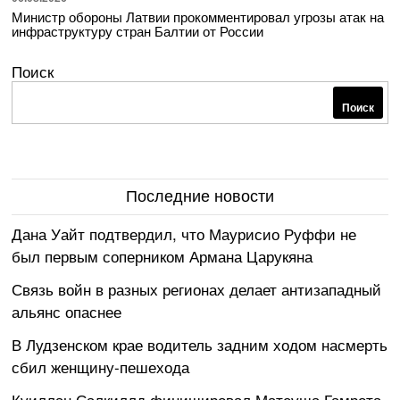
Министр обороны Латвии прокомментировал угрозы атак на
инфраструктуру стран Балтии от России
Поиск
Поиск
Последние новости
Дана Уайт подтвердил, что Маурисио Руффи не
был первым соперником Армана Царукяна
Связь войн в разных регионах делает антизападный
альянс опаснее
В Лудзенском крае водитель задним ходом насмерть
сбил женщину-пешехода
Куиллан Салкиллд финишировал Матеуша Гамрота