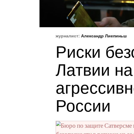
журналист:
Александр Лиепиньш
Риски без
Латвии н
агрессивн
России