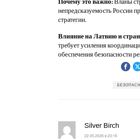
Почему это важно:
Вланы ст
непредсказуемость России п
стратегии.
Влияние на Латвию и стра
требует усиления координац
обеспечения безопасности ре
БЕЗОПАС
Silver Birch
:
22.05.2026 в 23:16