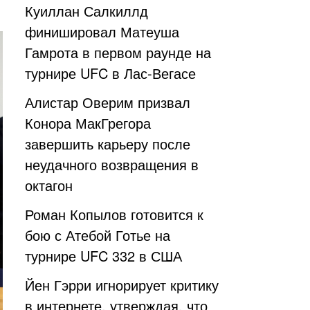
Куиллан Салкиллд
финишировал Матеуша
Гамрота в первом раунде на
турнире UFC в Лас-Вегасе
Алистар Оверим призвал
Конора МакГрегора
завершить карьеру после
неудачного возвращения в
октагон
Роман Копылов готовится к
бою с Атебой Готье на
турнире UFC 332 в США
Йен Гэрри игнорирует критику
в интернете, утверждая, что