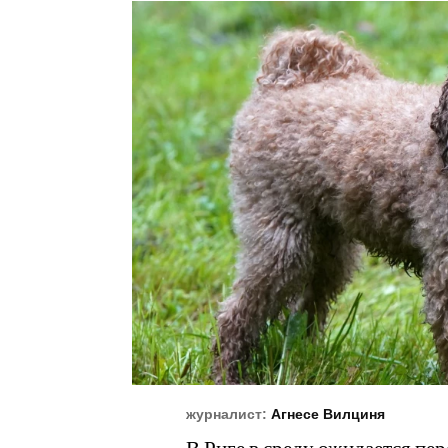
журналист:
Агнесе Вилциня