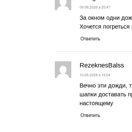
:
09.06.2026 в 20:47
За окном одни дож
Хочется погреться
Ответить
RezeknesBalss
:
10.06.2026 в 16:04
Вечно эти дожди, т
шапки доставать п
настоящему
Ответить