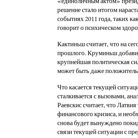
«единоличным актом» президе
решение стало итогом нарас
событиях 2011 года, таких ка
говорит о психическом здоро
Кактиньш считает, что на сег
прошлого. Круминьш добавил
крупнейшая политическая сила
может быть даже положител
Что касается текущей ситуац
сталкивается с вызовами, ана
Раевскис считает, что Латвия
финансового кризиса, и необ
снова будет вынуждено покид
связи текущей ситуации с пр