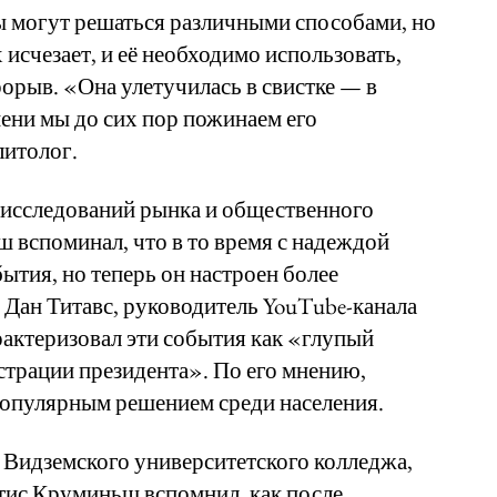
ы могут решаться различными способами, но
 исчезает, и её необходимо использовать,
орыв. «Она улетучилась в свистке — в
епени мы до сих пор пожинаем его
литолог.
 исследований рынка и общественного
 вспоминал, что в то время с надеждой
ытия, но теперь он настроен более
, Дан Титавс, руководитель YouTube-канала
актеризовал эти события как «глупый
страции президента». По его мнению,
популярным решением среди населения.
Видземского университетского колледжа,
тис Круминьш вспомнил, как после