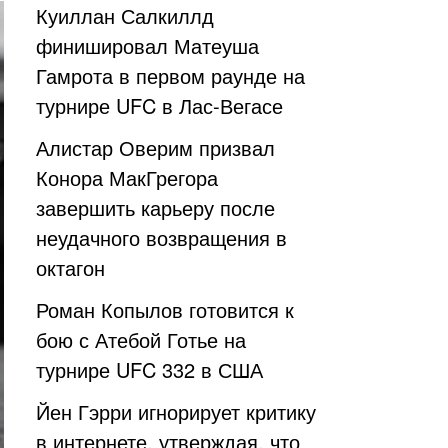
Куиллан Салкиллд
финишировал Матеуша
Гамрота в первом раунде на
турнире UFC в Лас-Вегасе
Алистар Оверим призвал
Конора МакГрегора
завершить карьеру после
неудачного возвращения в
октагон
Роман Копылов готовится к
бою с Атебой Готье на
турнире UFC 332 в США
Йен Гэрри игнорирует критику
в интернете, утверждая, что