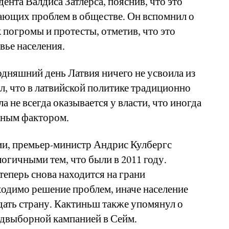
нта Валдиса Затлерса, пояснив, что это
тающих проблем в обществе. Он вспомнил о
к погромы и протесты, отметив, что это
вье населения.
одняшний день Латвия ничего не усвоила из
, что в латвийской политике традиционно
 не всегда оказывается у власти, что иногда
ьным фактором.
ии, премьер-министр Андрис Кулбергс
логичными тем, что были в 2011 году.
 теперь снова находится на грани
ходимо решение проблем, иначе население
ать страну. Кактиньш также упомянул о
едвыборной кампанией в Сейм.