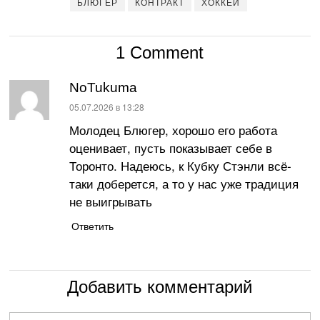
БЛЮГЕР
КОНТРАКТ
ХОККЕЙ
1 Comment
NoTukuma
:
05.07.2026 в 13:28
Молодец Блюгер, хорошо его работа
оценивает, пусть показывает себе в
Торонто. Надеюсь, к Кубку Стэнли всё-
таки доберется, а то у нас уже традиция
не выигрывать
Ответить
Добавить комментарий