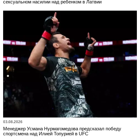
сексуальном насилии над ребенком в Латвии
03.08.2026
Менеджер Усмана Нурмагомедова предсказал победу
спортсмена над Илией Топурией в UFC