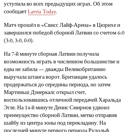
уступила во всех предыдущих играх. Об этом
сообщает
Latvia Today
.
Матч прошёл в «Свисс Лайф-Арена» в Цюрихе и
завершился победой сборной Латвии со счетом 6:0
(3:0, 3:0, 0:0).
На 7-й минуте сборная Латвии получила
возможность играть в численном большинстве и
едва не забила — дважды Великобританию
выручала штанга ворот. Британцам удалось
продержаться до середины периода, но затем
Мартиньш Дзиеркалс открыл счет,
воспользовавшись отличной передачей Харальда
Эгле. На 14-й минуте Денис Смирнов удвоил
преимущество сборной Латвии, метко отправив
шайбу из центра зоны под перекладину. На
последней минуте первого периода Рудольф