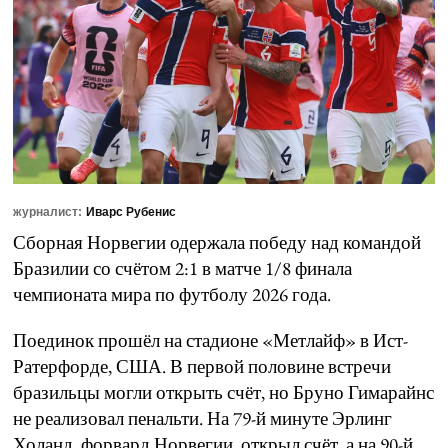
журналист:
Иварс Рубенис
Сборная Норвегии одержала победу над командой
Бразилии со счётом 2:1 в матче 1/8 финала
чемпионата мира по футболу 2026 года.
Поединок прошёл на стадионе «Метлайф» в Ист-
Ратерфорде, США. В первой половине встречи
бразильцы могли открыть счёт, но Бруно Гимарайнс
не реализовал пенальти. На 79-й минуте Эрлинг
Холанд, форвард Норвегии, открыл счёт, а на 90-й