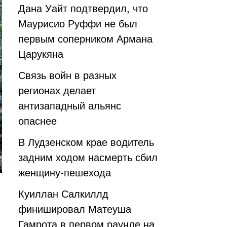
Дана Уайт подтвердил, что
Маурисио Руффи не был
первым соперником Армана
Царукяна
Связь войн в разных
регионах делает
антизападный альянс
опаснее
В Лудзенском крае водитель
задним ходом насмерть сбил
женщину-пешехода
Куиллан Салкиллд
финишировал Матеуша
Гамрота в первом раунде на