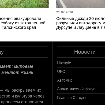
21.07.2026
асения эвакуировала
Сильные дожди 20 июл
 собаку из затопленной
разрушили автодорогу 
 Талсинского края
Дурсупе и Лауциене в Л
ay
Новости
Lifestyle
нимает: мировые
и меняют жизнь
UFC
Автомир
 — мы раскрываем их
Аналитический фокус
ство и культура через
Главное Сегодня
 процессы становятся