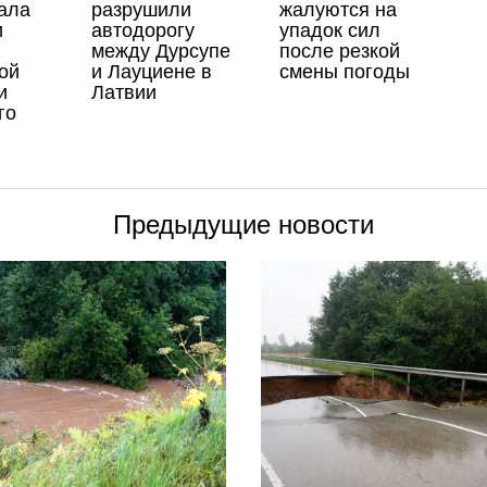
ала
разрушили
жалуются на
и
автодорогу
упадок сил
между Дурсупе
после резкой
ой
и Лауциене в
смены погоды
и
Латвии
го
Предыдущие новости