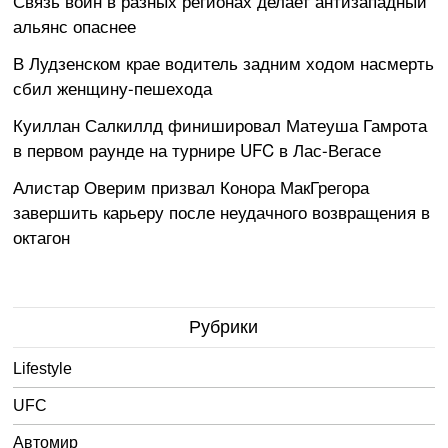
Связь войн в разных регионах делает антизападный
альянс опаснее
В Лудзенском крае водитель задним ходом насмерть
сбил женщину-пешехода
Куиллан Салкиллд финишировал Матеуша Гамрота
в первом раунде на турнире UFC в Лас-Вегасе
Алистар Оверим призвал Конора МакГрегора
завершить карьеру после неудачного возвращения в
октагон
Рубрики
Lifestyle
UFC
Автомир