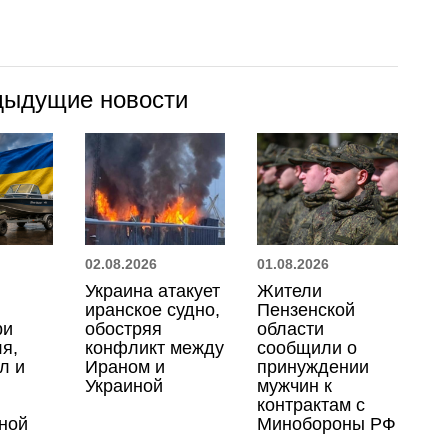
дыдущие новости
02.08.2026
01.08.2026
Украина атакует
Жители
иранское судно,
Пензенской
ри
обостряя
области
я,
конфликт между
сообщили о
л и
Ираном и
принуждении
Украиной
мужчин к
контрактам с
ной
Минобороны РФ