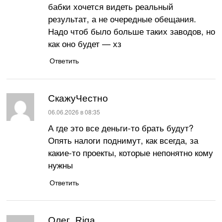
бабки хочется видеть реальный
результат, а не очередные обещания.
Надо чтоб было больше таких заводов, но
как оно будет — хз
Ответить
СкажуЧестно
:
06.06.2026 в 08:35
А где это все деньги-то брать будут?
Опять налоги поднимут, как всегда, за
какие-то проекты, которые непонятно кому
нужны
Ответить
Олег_Riga