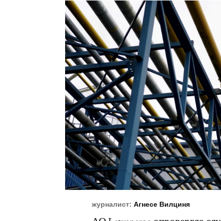
журналист:
Агнесе Вилциня