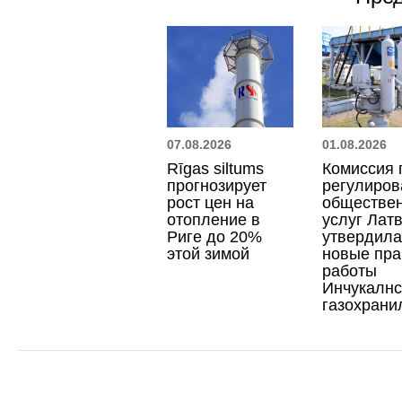
07.08.2026
01.08.2026
Rīgas siltums
Комиссия 
прогнозирует
регулиро
рост цен на
обществе
отопление в
услуг Лат
Риге до 20%
утвердила
этой зимой
новые пр
работы
Инчукалнс
газохран