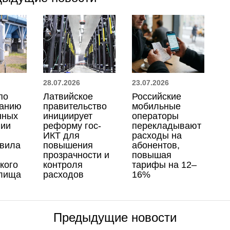
28.07.2026
23.07.2026
по
Латвийское
Российские
ванию
правительство
мобильные
нных
инициирует
операторы
вии
реформу гос-
перекладывают
ИКТ для
расходы на
авила
повышения
абонентов,
прозрачности и
повышая
кого
контроля
тарифы на 12–
илища
расходов
16%
Предыдущие новости