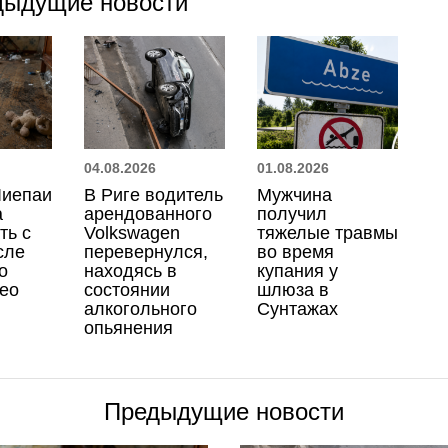
дыдущие новости
04.08.2026
01.08.2026
Лиепаи
В Риге водитель
Мужчина
а
арендованного
получил
ть с
Volkswagen
тяжелые травмы
сле
перевернулся,
во время
о
находясь в
купания у
део
состоянии
шлюза в
алкогольного
Сунтажах
опьянения
Предыдущие новости