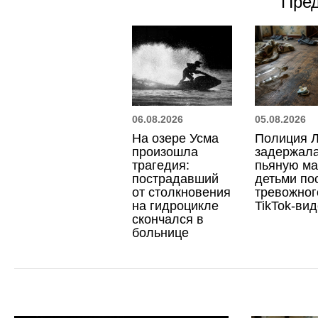
Пре
06.08.2026
05.08.2026
На озере Усма
Полиция 
произошла
задержал
трагедия:
пьяную ма
пострадавший
детьми по
от столкновения
тревожног
на гидроцикле
TikTok-ви
скончался в
больнице