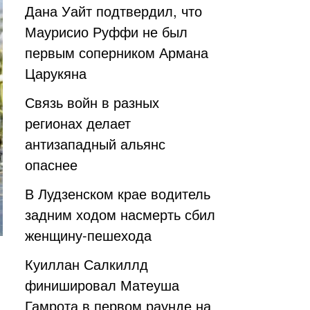
Дана Уайт подтвердил, что
Маурисио Руффи не был
первым соперником Армана
Царукяна
Связь войн в разных
регионах делает
антизападный альянс
опаснее
В Лудзенском крае водитель
задним ходом насмерть сбил
женщину-пешехода
Куиллан Салкиллд
финишировал Матеуша
Гамрота в первом раунде на