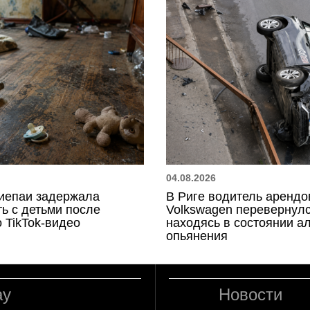
04.08.2026
иепаи задержала
В Риге водитель арендо
ь с детьми после
Volkswagen перевернулс
 TikTok-видео
находясь в состоянии а
опьянения
ay
Новости