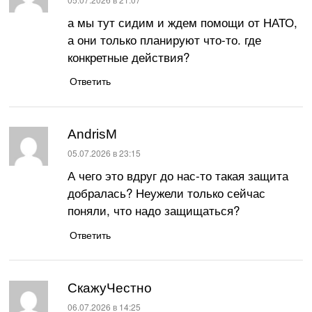
а мы тут сидим и ждем помощи от НАТО,
а они только планируют что-то. где
конкретные действия?
Ответить
AndrisM
:
05.07.2026 в 23:15
А чего это вдруг до нас-то такая защита
добралась? Неужели только сейчас
поняли, что надо защищаться?
Ответить
СкажуЧестно
:
06.07.2026 в 14:25