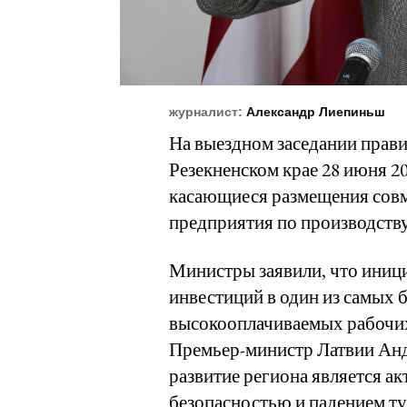
журналист:
Александр Лиепиньш
На выездном заседании прави
Резекненском крае 28 июня 2
касающиеся размещения совм
предприятия по производству
Министры заявили, что иниц
инвестиций в один из самых 
высокооплачиваемых рабочих
Премьер-министр Латвии Анд
развитие региона является а
безопасностью и падением т