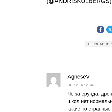
(@ANDRISKULBERGS
БЕЗОПАСНОС
AgneseV
:
28.06.2026 в 20:44
Че за ерунда, дрон
школ нет нормальн
какие-то странные