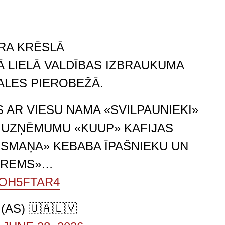
ERA KRĒSLĀ
Ā LIELĀ VALDĪBAS IZBRAUKUMA
ALES PIEROBEŽĀ.
S AR VIESU NAMA «SVILPAUNIEKI»
 UZŅĒMUMU «KUUP» KAFIJAS
SMAŅA» KEBABA ĪPAŠNIEKU UN
VEREMS»…
NOH5FTAR4
AS) 🇺🇦🇱🇻