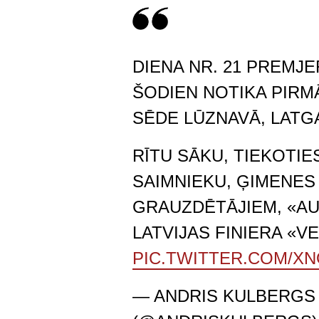
DIENA NR. 21 PREMJ
ŠODIEN NOTIKA PIRM
SĒDE LŪZNAVĀ, LATG
RĪTU SĀKU, TIEKOTIE
SAIMNIEKU, ĢIMENES
GRAUZDĒTĀJIEM, «AU
LATVIJAS FINIERA «
PIC.TWITTER.COM/X
— ANDRIS KULBERGS (