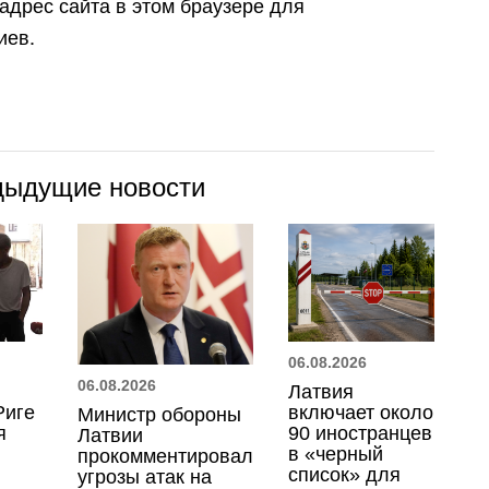
 адрес сайта в этом браузере для
иев.
дыдущие новости
06.08.2026
06.08.2026
Латвия
Риге
включает около
Министр обороны
я
90 иностранцев
Латвии
и
в «черный
прокомментировал
список» для
угрозы атак на