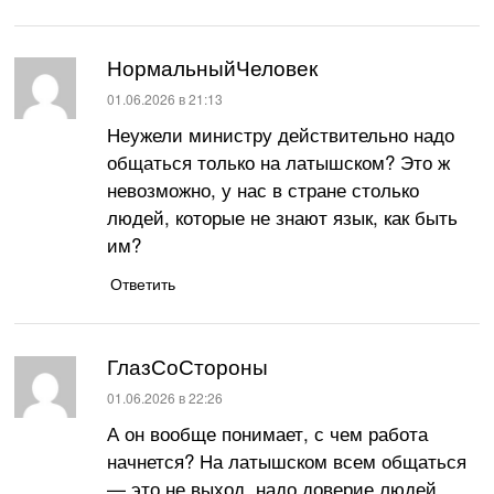
НормальныйЧеловек
:
01.06.2026 в 21:13
Неужели министру действительно надо
общаться только на латышском? Это ж
невозможно, у нас в стране столько
людей, которые не знают язык, как быть
им?
Ответить
ГлазСоСтороны
:
01.06.2026 в 22:26
А он вообще понимает, с чем работа
начнется? На латышском всем общаться
— это не выход, надо доверие людей