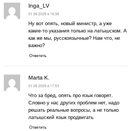
Inga_LV
:
01.06.2026 в 16:38
Ну вот опять, новый министр, а уже
какие-то указания только на латышском. А
как же мы, русскоязычные? Нам что, не
важно?
Ответить
Marta K.
:
01.06.2026 в 17:53
Что за бред, опять про язык говорят.
Словно у нас других проблем нет, надо
решать реальные вопросы, а не только
латышский язык продвигать
Ответить