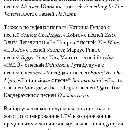
песней
Monster
, Юлианна с песней
Something In The
Water
и Юстс с песней
Fit Right
.
Также в полуфинал попали: Катрина Гупало с
песней
Scarlett Challenger
, «KoBra» с песней
Zelts
,
Элиза Легздиня и «Bel Tempo» с песней
The Water
,
«LUKA» с песней
Stronger
, Маркус Рива с
песней
Bigger Than This
, Марта с песней
Lovable
,
«PALÚ» с песней
Delusional
, Рута Дудума с
песней
Chemical
, «Sinerģija» с песней
Bound By The
Light
, «Tautumeitas» с песней
Bur man laimi
, «Tepat»
с песней
Sadzejot
, «The Ludvig» с песней
Līgo
и Том
Калдераускис с песней
Domāju, tu nāc
.
Выбор участников полуфинала осуществляло
жюри, сформированное LTV, в которое вошли
представители латвийской музыкальной индустрии,