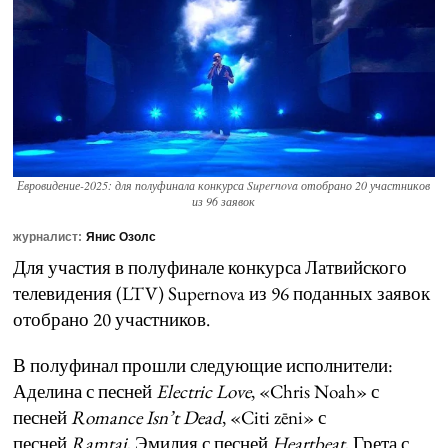
Евровидение-2025: для полуфинала конкурса Supernova отобрано 20 участников
из 96 заявок
журналист:
Янис Озолс
Для участия в полуфинале конкурса Латвийского
телевидения (LTV) Supernova из 96 поданных заявок
отобрано 20 участников.
В полуфинал прошли следующие исполнители:
Аделина с песней
Electric Love
, «Chris Noah» с
песней
Romance Isn’t Dead
, «Citi zēni» с
песней
Ramtai
, Эмилия с песней
Heartbeat
, Грета с