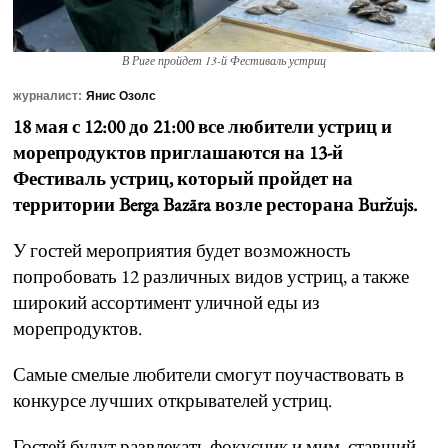
В Риге пройдет 13-й Фестиваль устриц
журналист:
Янис Озолс
18 мая с 12:00 до 21:00 все любители устриц и
морепродуктов приглашаются на 13-й
Фестиваль устриц, который пройдет на
территории Berga Bazāra возле ресторана Buržujs.
У гостей мероприятия будет возможность
попробовать 12 различных видов устриц, а также
широкий ассортимент уличной еды из
морепродуктов.
Самые смелые любители смогут поучаствовать в
конкурсе лучших открывателей устриц.
Гостей будут развлекать фокусник и мим, ставший