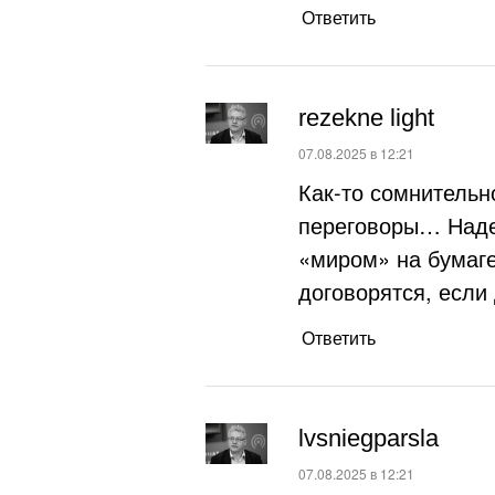
Ответить
rezekne light
:
07.08.2025 в 12:21
Как-то сомнительно
переговоры… Наде
«миром» на бумаге,
договорятся, если
Ответить
lvsniegparsla
:
07.08.2025 в 12:21