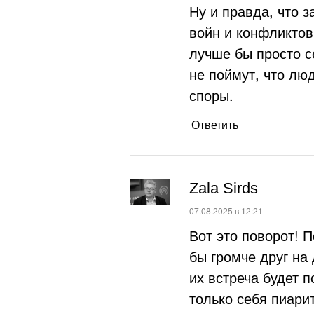
Ну и правда, что з
войн и конфликтов,
лучше бы просто с
не поймут, что лю
споры.
Ответить
Zala Sirds
:
07.08.2025 в 12:21
Вот это поворот! 
бы громче друг на 
их встреча будет п
только себя пиарит