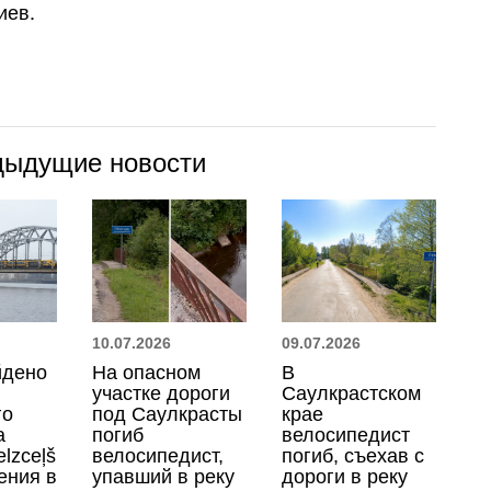
иев.
дыдущие новости
10.07.2026
09.07.2026
йдено
На опасном
В
участке дороги
Саулкрастском
го
под Саулкрасты
крае
а
погиб
велосипедист
elzceļš
велосипедист,
погиб, съехав с
ения в
упавший в реку
дороги в реку